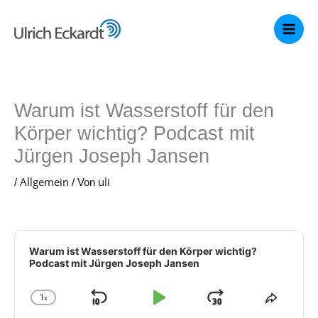
Zum
Inhalt
springen
Warum ist Wasserstoff für den
Körper wichtig? Podcast mit
Jürgen Joseph Jansen
Allgemein
uli
/
/ Von
Audio
Player
Warum ist Wasserstoff für den Körper wichtig?
Podcast mit Jürgen Joseph Jansen
1
x
Skip
Play
Jump
Change
Share
Playback
This