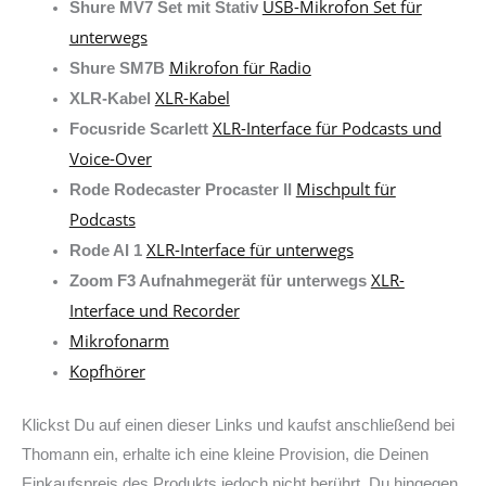
USB-Mikrofon Set für
Shure MV7 Set mit Stativ
unterwegs
Mikrofon für Radio
Shure SM7B
XLR-Kabel
XLR-Kabel
XLR-Interface für Podcasts und
Focusride Scarlett
Voice-Over
Mischpult für
Rode Rodecaster Procaster II
Podcasts
XLR-Interface für unterwegs
Rode AI 1
XLR-
Zoom F3 Aufnahmegerät für unterwegs
Interface und Recorder
Mikrofonarm
Kopfhörer
Klickst Du auf einen dieser Links und kaufst anschließend bei
Thomann ein, erhalte ich eine kleine Provision, die Deinen
Einkaufspreis des Produkts jedoch nicht berührt. Du hingegen